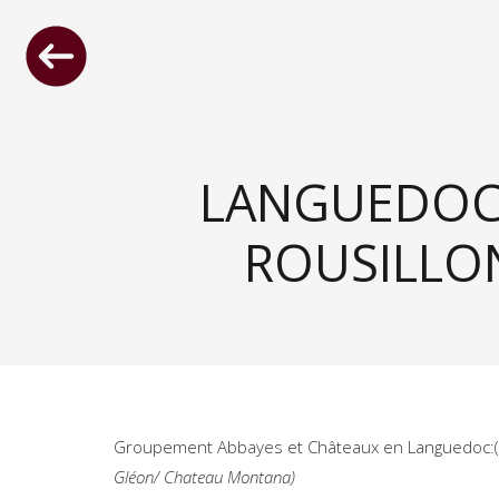
LANGUEDOC
ROUSILLO
Groupement Abbayes et Châteaux en Languedoc:(
Gléon/ Chateau Montana)